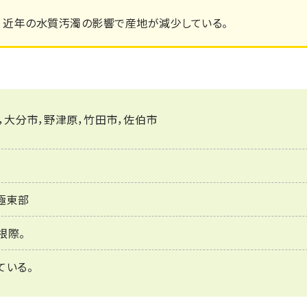
，近年の水質汚濁の影響で産地が減少している。
，大分市，野津原，竹田市，佐伯市
極東部
根際。
ている。