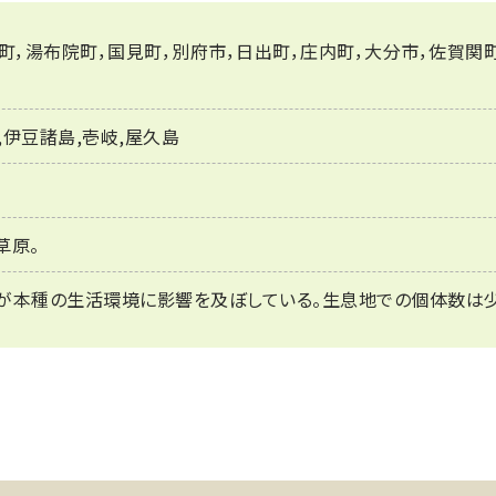
町，湯布院町，国見町，別府市，日出町，庄内町，大分市，佐賀関町
,伊豆諸島,壱岐,屋久島
草原。
が本種の生活環境に影響を及ぼしている。生息地での個体数は少