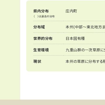
県内分布
庄内町
（ ）は過去の分布
分布域
本州(中部～東北地方ま
世界的分布
日本固有種
生育環境
九重山群の一次草原に
現状
本州の草原に分布する