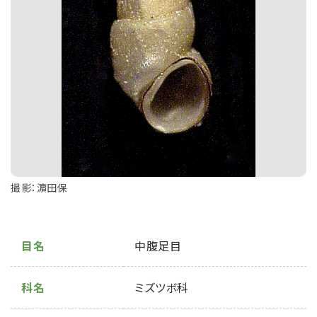
撮影：濵田保
目名
中腹足目
科名
ミズツボ科