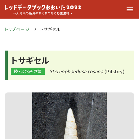
トップページ
トサギセル
トサギセル
Stereophaedusa tosana
(Pilsbry)
陸・淡水産貝類