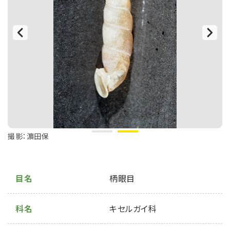
撮影：濵田保
目名
柄眼目
科名
キセルガイ科