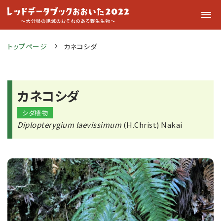
トップページ
カネコシダ
カネコシダ
シダ植物
Diplopterygium laevissimum
(H.Christ) Nakai