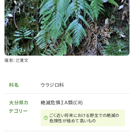
撮影：辻寛文
科名
ウラジロ科
大分県カ
絶滅危惧ＩＡ類(CR)
テゴリー
ごく近い将来における野⽣での絶滅の
危険性が極めて⾼いもの