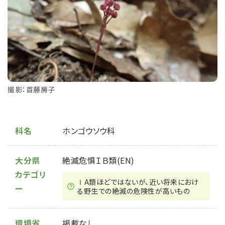
撮影：首藤房子
科名
ホンゴウソウ科
大分県
絶滅危惧ＩＢ類(EN)
カテゴリ
ⅠA類ほどではないが、近い将来におけ
ー
る野⽣での絶滅の危険性が⾼いもの
環境省
掲載なし