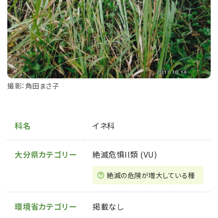
撮影：角田まさ子
科名
イネ科
大分県カテゴリー
絶滅危惧II類 (VU)
絶滅の危険が増⼤している種
環境省カテゴリー
掲載なし