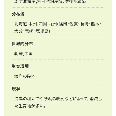
周防灘海岸,別府湾沿岸域，豊後水道域
分布域
北海道,本州,四国,九州(福岡･佐賀･長崎･熊本･
大分･宮崎･鹿児島)
世界的分布
朝鮮,中国
生育環境
海岸の砂地。
現状
海岸の埋立てや砂浜の改変などによって，消滅し
た生育地が多い。