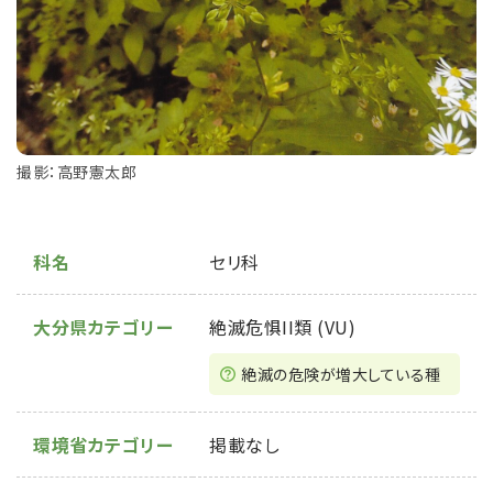
撮影：高野憲太郎
科名
セリ科
大分県カテゴリー
絶滅危惧II類 (VU)
絶滅の危険が増⼤している種
環境省カテゴリー
掲載なし