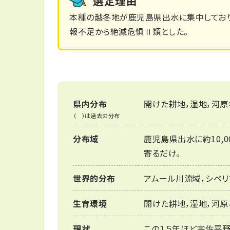
選定理由
本種の越冬地が鹿児島県出水に集中しており
報不足から絶滅危惧Ⅱ類とした。
県内分布
開けた耕地，湿地，河
（ ）は過去の分布
分布域
鹿児島県出水に約10,
寄るだけ。
世界的分布
アムール川流域，シベリ
生育環境
開けた耕地，湿地，河原
現状
この１５年ほど宇佐平