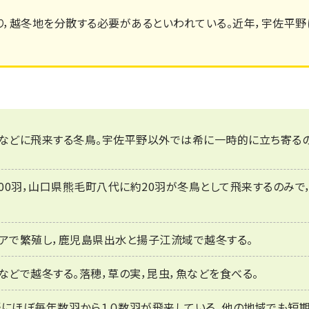
，越冬地を分散する必要があるといわれている。近年，宇佐平野
原などに飛来する冬鳥。宇佐平野以外では希に一時的に立ち寄るの
000羽，山口県熊毛町八代に約20羽が冬鳥として飛来するのみ
アで繁殖し，鹿児島県出水と揚子江流域で越冬する。
などで越冬する。落穂，草の実，昆虫，魚などを食べる。
野にほぼ毎年数羽から１０数羽が飛来している。他の地域でも短