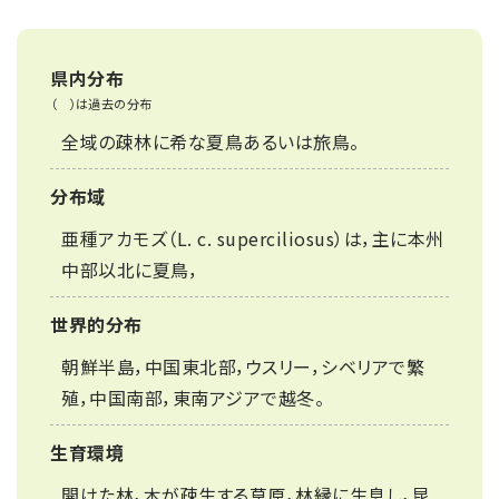
県内分布
（ ）は過去の分布
全域の疎林に希な夏鳥あるいは旅鳥。
分布域
亜種アカモズ（L. c. superciliosus）は，主に本州
中部以北に夏鳥，
世界的分布
朝鮮半島，中国東北部，ウスリー，シベリアで繁
殖，中国南部，東南アジアで越冬。
生育環境
開けた林，木が疎生する草原，林縁に生息し，昆