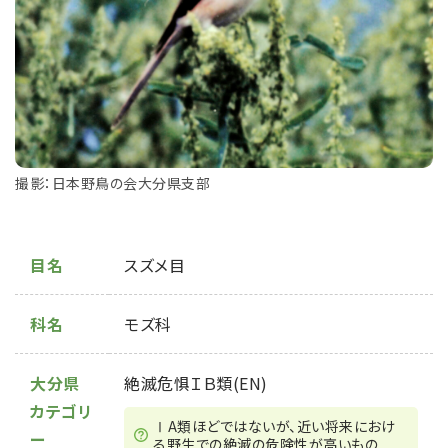
撮影：日本野鳥の会大分県支部
目名
スズメ目
科名
モズ科
大分県
絶滅危惧ＩＢ類(EN)
カテゴリ
ⅠA類ほどではないが、近い将来におけ
ー
る野⽣での絶滅の危険性が⾼いもの