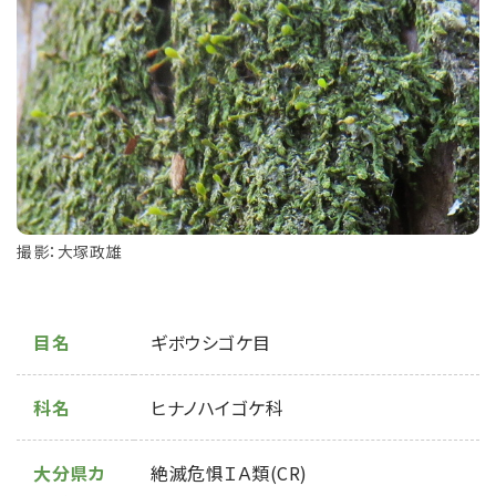
撮影：大塚政雄
目名
ギボウシゴケ目
科名
ヒナノハイゴケ科
大分県カ
絶滅危惧ＩＡ類(CR)