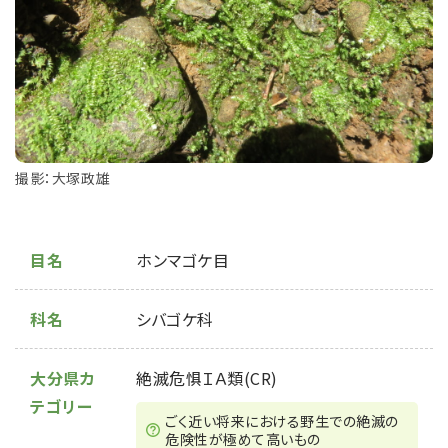
撮影：大塚政雄
目名
ホンマゴケ目
科名
シバゴケ科
大分県カ
絶滅危惧ＩＡ類(CR)
テゴリー
ごく近い将来における野⽣での絶滅の
危険性が極めて⾼いもの