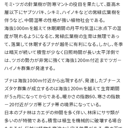
モミ・ツガの針葉樹が防寒マントの役目を果たして、亜高木
層以下にヤブツバキ、シキミ、ハイノキなどの常緑広葉樹を
伴うなど、中間温帯の性格が強い植物社会である。
海抜1000mを越えて休眠期間の月平均気温に氷点下の温
度が現れるようになると、常緑広葉樹の生育は無理であっ
て、落葉して休眠するブナが越冬に有利になる。しかし、冬季
は晴天が続いて積雪が少なく日照時間が長い太平洋側で
は、ツガの勢力が非常に強くて海抜1200m付近までツガ－
ハイノキ群集が発達する。
ブナは海抜1000m付近から出現するが、発達したブナ－ス
ズタケ群集が成立するのは海抜1200mを越えて生育期間
が５ヵ月になってからである。暖かさの指数60、寒さの指数
－20付近がツガ帯とブナ帯の境界になっている。
日本のブナ林はカエデの仲間を多く伴い、林床にササ類が
多いのが特徴である。積雪は植生を機械的に破壊する場合