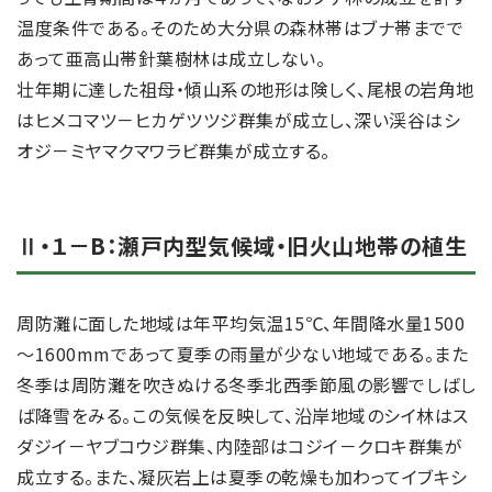
温度条件である。そのため大分県の森林帯はブナ帯までで
あって亜高山帯針葉樹林は成立しない。
壮年期に達した祖母・傾山系の地形は険しく、尾根の岩角地
はヒメコマツ－ヒカゲツツジ群集が成立し、深い渓谷はシ
オジ－ミヤマクマワラビ群集が成立する。
Ⅱ・１－B：瀬戸内型気候域・旧火山地帯の植生
周防灘に面した地域は年平均気温15℃、年間降水量1500
～1600mmであって夏季の雨量が少ない地域である。また
冬季は周防灘を吹きぬける冬季北西季節風の影響でしばし
ば降雪をみる。この気候を反映して、沿岸地域のシイ林はス
ダジイ－ヤブコウジ群集、内陸部はコジイ－クロキ群集が
成立する。また、凝灰岩上は夏季の乾燥も加わってイブキシ