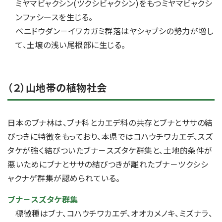
ミヤマビャクシン(ツクシビャクシン)をもつミヤマビャクシ
ンファシースを生じる。
ベニドウダン－イワカガミ群落はヤシャブシの勢力が増し
て、土壌の浅い尾根部に生じる。
（２）山地帯の植物社会
日本のブナ林は、ブナ科とカエデ科の共存とブナとササの結
びつきに特徴をもっており、本県ではコハウチワカエデ、スズ
タケが強く結びついたブナ－スズタケ群集と、土地的条件が
悪いためにブナとササの結びつきが離れたブナ－ツクシシ
ャクナゲ群集が認められている。
ブナ－スズタケ群集
標徴種はブナ、コハウチワカエデ、オオカメノキ、ミズナラ、