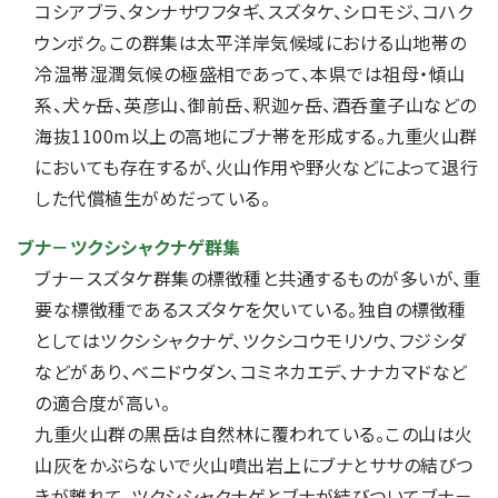
コシアブラ、タンナサワフタギ、スズタケ、シロモジ、コハク
ウンボク。この群集は太平洋岸気候域における山地帯の
冷温帯湿潤気候の極盛相であって、本県では祖母・傾山
系、犬ヶ岳、英彦山、御前岳、釈迦ヶ岳、酒呑童子山などの
海抜1100m以上の高地にブナ帯を形成する。九重火山群
においても存在するが、火山作用や野火などによって退行
した代償植生がめだっている。
ブナ－ツクシシャクナゲ群集
ブナ－スズタケ群集の標徴種と共通するものが多いが、重
要な標徴種であるスズタケを欠いている。独自の標徴種
としてはツクシシャクナゲ、ツクシコウモリソウ、フジシダ
などがあり、ベニドウダン、コミネカエデ、ナナカマドなど
の適合度が高い。
九重火山群の黒岳は自然林に覆われている。この山は火
山灰をかぶらないで火山噴出岩上にブナとササの結びつ
きが離れて、ツクシシャクナゲとブナが結びついてブナ－