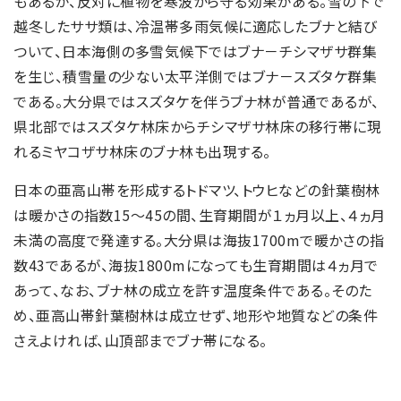
もあるが、反対に植物を寒波から守る効果がある。雪の下で
越冬したササ類は、冷温帯多雨気候に適応したブナと結び
ついて、日本海側の多雪気候下ではブナ－チシマザサ群集
を生じ、積雪量の少ない太平洋側ではブナ－スズタケ群集
である。大分県ではスズタケを伴うブナ林が普通であるが、
県北部ではスズタケ林床からチシマザサ林床の移行帯に現
れるミヤコザサ林床のブナ林も出現する。
日本の亜高山帯を形成するトドマツ、トウヒなどの針葉樹林
は暖かさの指数15～45の間、生育期間が１ヵ月以上、４ヵ月
未満の高度で発達する。大分県は海抜1700mで暖かさの指
数43であるが、海抜1800mになっても生育期間は４ヵ月で
あって、なお、ブナ林の成立を許す温度条件である。そのた
め、亜高山帯針葉樹林は成立せず、地形や地質などの条件
さえよければ、山頂部までブナ帯になる。