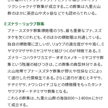
ツクシシャクナゲ群集が成立する。この群集は九重火山
群のほかに英彦山や犬ヶ岳などでも認めらてれいる。
ミズナラ－リョウブ群集
ブナ－スズタケ群集標徴種のうち、最も重要なブナ、スズ
タケを欠くけれども、そのほかの標徴種は共通している。
独自の標徴種に乏しいが、リョウブの適合度がやや高く、ミ
ヤマクマザサやミヤコザサと結びつくのが特徴である。ミ
ズナラ－コハウチワカエデ－オオカメノキ－ミヤコザサ群
集という階層の結びつきは、この群集の典型林分である。
火山地帯でブナ－スズタケ群集が野火や伐採などによっ
て退行した代償植生である。さらに退行が進むとネザサ、
チヂミザサ、ナワシロイチゴなどの標徴種をもったタンナ
サワフタギ－チヂミザサ群集となる。
これらの群集は、九重火山群の海抜800～1400mにかけ
て成立する。