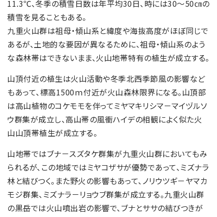
11.3℃、冬季の積雪日数は年平均30日、時には30～50㎝の
積雪を見ることもある。
九重火山群は祖母・傾山系と緯度や海抜高度がほぼ同じで
あるが、土地的な要因が異なるために、祖母・傾山系のよう
な森林帯はできないまま、火山地帯特有の植生が成立する。
山頂付近の植生は火山活動や冬季北西季節風の影響など
もあって、標高1500ｍ付近が火山森林限界になる。山頂部
は高山植物のコケモモを伴ってミヤマキリシマ－マイヅルソ
ウ群集が成立し、高山帯の風衝ハイデの相観によく似た火
山山頂帯植生が成立する。
山地帯ではブナ－スズタケ群集が九重火山群においてもみ
られるが、この地域ではミヤコザサが優勢であって、ミズナラ
林と結びつく。また野火の影響もあって、ノリウツギ－ヤマカ
モジ群集、ミズナラ－リョウブ群集が成立する。九重火山群
の黒岳では火山噴出岩の影響で、ブナとササの結びつきが