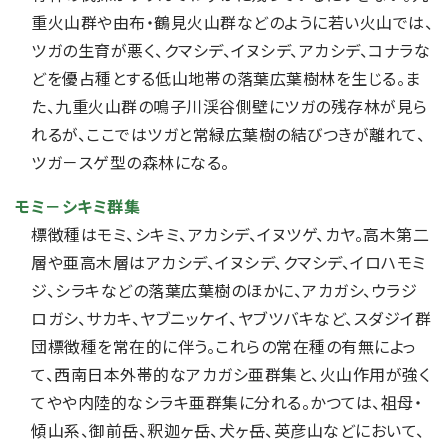
重火山群や由布・鶴見火山群などのように若い火山では、
ツガの生育が悪く、クマシデ、イヌシデ、アカシデ、コナラな
どを優占種とする低山地帯の落葉広葉樹林を生じる。ま
た、九重火山群の鳴子川渓谷側壁にツガの残存林が見ら
れるが、ここではツガと常緑広葉樹の結びつきが離れて、
ツガ－スゲ型の森林になる。
モミ－シキミ群集
標徴種はモミ、シキミ、アカシデ、イヌツゲ、カヤ。高木第二
層や亜高木層はアカシデ、イヌシデ、クマシデ、イロハモミ
ジ、シラキなどの落葉広葉樹のほかに、アカガシ、ウラジ
ロガシ、サカキ、ヤブニッケイ、ヤブツバキなど、スダジイ群
団標徴種を常在的に伴う。これらの常在種の有無によっ
て、西南日本外帯的なアカガシ亜群集と、火山作用が強く
てやや内陸的なシラキ亜群集に分れる。かつては、祖母・
傾山系、御前岳、釈迦ヶ岳、犬ヶ岳、英彦山などにおいて、