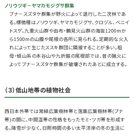
ノリウツギ－ヤマカモジグサ群集
ブナ－スズタケ群集が野火によって退行した二次林であ
る。標徴種はノリウツギ、ヤマカモジグサ、クロヅル、ベニイ
トスゲ。九重火山群や由布・鶴見火山群の海抜1200mか
ら1500mの山腹や尾根の各所に見られる。定期的な火入
れによって生じたススキ群団に隣接することが多い。祖
母・傾山系の本谷山や九折越の尾根部では、昔の猟火に
よってブナ－スズタケ群集が破壊されたあとに成立する。
（３）低山地帯の植物社会
西日本外帯では常緑広葉樹林帯と落葉広葉樹林帯(ブナ
帯)の間に、中間温帯の性格をもったモミ・ツガ帯を形成す
る。降雪が少なく、日照時間の多い太平洋岸の冬の生活に