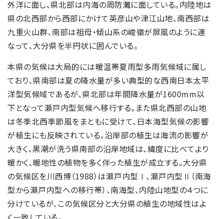
外洋に面し、県北部は内海の周防灘に面している。内陸地は
県の北西部から西部にかけて英彦山や津江山地、南西部は
九重火山群、南部は祖母・傾山系の峻嶺が屏風のように連
なって、大分県を半円状に囲んでいる。
本県の気候は大局的には暖温帯夏雨型多雨気候域に属し
ており、県南部は夏の降水量が多い典型的な西南日本太平
洋型気候域であるが、県北部は年間降水量が1600mm以
下となって瀬戸内型気候へ移行する。また県北西部の山地
は冬季北西季節風をまともに受けて、日本海型気候の影響
が植生にも反映されている。沿岸部の植生は海流の影響が
大きく、黒潮が洗う県南部の沿岸地域は、緯度に比べてより
暖かく、暖地性の植物を多く伴った植生が成立する。大分県
の気候区を川西博（1988）は瀬戸内型Ⅰ、瀬戸内型Ⅱ（南海
型から瀬戸内型への移行帯）、南海型、内陸山地型の４つに
分けているが、この気候区分と大分県の植生の地域性はよ
く一致している。