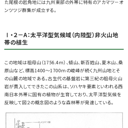
た尾根の岩角地には九州東部の外帯に特有のアカマツ－オ
ンツツジ群集が成立する。
Ⅰ・２－A：太平洋型気候域（内陸型）非火山地
帯の植生
この地域は祖母山（1756.4ｍ）、傾山、新百姓山、夏木山、桑
原山など、標高1400～1700ｍの峻峰が続く九州山地とそ
の山麓の地域である。古生代の基盤岩に第三紀の祖母火山
岩が貫入してできたこの山系は、ソハヤキ要素といわれる西
南日本外帯に固有の植物が生育しており、太平洋型気候を
反映して図２の概念図のような森林帯が発達している。