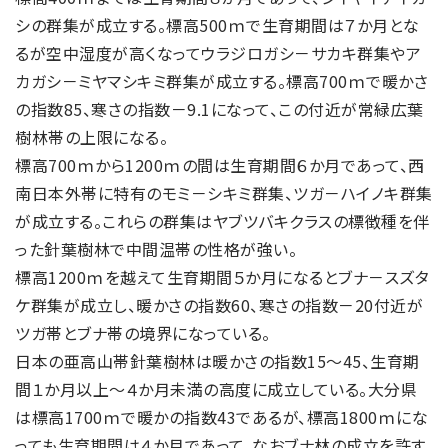
シの群集が成立する。標高500ｍで生育期間は７か月とな
るが空中湿度が高くなってウラジロガシ－サカキ群集やア
カガシ－ミヤマシキミ群集が成立する。標高700ｍで暖かさ
の指数85、寒さの指数－9.1になって、この付近が常緑広葉
樹林帯の上限になる。
標高700ｍから1200ｍの間は生育期間６か月であって、西
南日本外帯に特有のモミ－シキミ群集、ツガ－ハイノキ群集
が成立する。これらの群集はヤブツバキクラスの標徴種を伴
った針葉樹林で中間温帯の性格が強い。
標高1200ｍを越えて生育期間５か月になるとブナ－スズタ
ケ群集が成立し、暖かさの指数60、寒さの指数－20付近が
ツガ帯とブナ帯の境界になっている。
日本の亜高山帯針葉樹林は暖かさの指数15～45、生育期
間１か月以上～４か月未満の高度に成立している。大分県
は標高1700ｍで暖かの指数43であるが、標高1800ｍにな
っても生育期間は４か月であって、なおブナ林の成立を許す