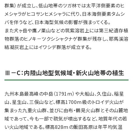
群集）が成立し、低山地帯のツガ林では太平洋側要素のヒ
メシャラがヒコサンヒメシャラに代り、日本海側要素タムシ
バを伴うなど、日本海型気候の影響が強まってくる。
また犬ヶ岳や鷹ノ巣山などの筑紫溶岩上には第三紀遺存植
物群落のヒノキ－ツクシシャクナゲ群集が残存し、耶馬溪溶
結凝灰岩上にはイワシデ群落が成立する。
Ⅲ－C：内陸山地型気候域・新火山地帯の植生
九州本島最高峰の中岳（1791ｍ）や大船山、久住山、稲星
山、星生山、三俣山など、標高1700ｍ級のトロイデ火山が
集まった九重火山群、並びに由布・鶴見火山群とその山麓地
域であって、今も一部で硫気が噴出するなど、地質年代の若
い火山地域である。標高828ｍの飯田高原は年平均気温