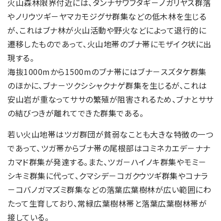
火山森林限界付近には、タンナサワフタギ－ノガリヤス群落
やノリウツギ－ヤマカモジグサ群集などの低木林を生じる
が、これはブナ林が火山活動や野火などによって退行的に
遷移したものであって、火山地帯のブナ帯にモザイク状に出
現する。
海抜1000mから1500mのブナ帯にはブナ－スズタケ群集
のほかに、ブナ－ツクシシャクナゲ群集を生じるが、これは
安山岩が重なってササの繁殖が阻害されるため、ブナとササ
の結びつきが離れてできた群集である。
若い火山地帯はツガ群団が貧弱なことも大きな特徴の一つ
であって、ツガ帯からブナ帯の尾根部はコミネカエデ－ナナ
カマド群集が発達する。また、ツガ－ハイノキ群集やモミ－
シキミ群集に代って、クマシデ－コガクウツギ群集やコナラ
－コバノガマズミ群集などの落葉広葉樹林が広い範囲にわ
たって生育しており、常緑広葉樹林帯と落葉広葉樹林帯が
接している。