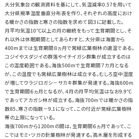
大分気象台の観測資料を基にして、気温減率0.57を用いて
大分県規準温度垂直分布表を作り、それぞれの高度におけ
る暖かさの指数と寒さの指数を求めて図３に記載した。
月平均気温10℃以上の月の継続をもって生育期間とし、そ
れ以外は休眠期間としてあらわすと、大分県は海面から
400mまでは生育期間８ヵ月で常緑広葉樹林の適温である。
コジイやスダジイの群落やイチイガシ群集が成立するのは
この温度範囲である。海抜500mで生育期間７カ月となる
が、この温度でも常緑広葉樹林は成立する。むしろ空中湿度
が増してウラジロガシ－サカキ群集が発達する。海抜600m
で生育期間６ヵ月となるが、４月の月平均気温はなお9.9℃
であってアカガシ林が成立する。海抜700mでは暖かさの指
数85、寒さの指数－9.1になって、この付近が常緑広葉樹林
帯の上限になっている。
海抜700mから1200mの間は、生育期間６ヵ月であって、こ
こではモミ・ツガの針葉樹林が発達する。高木層を形成する