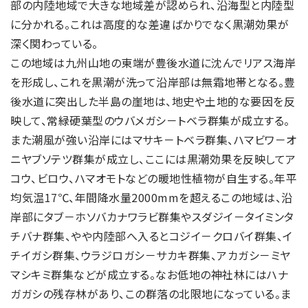
部の内陸地域で大きな地域差が認められ、沿海型と内陸型
に分かれる。これは高度的な差違ばかりでなく黒潮効果が
深く関わっている。
この地域は九州山地の東端が豊後水道に沈んでリアス海岸
を形成し、これを黒潮が洗って沿岸部は無霜地帯となる。豊
後水道に突出した半島の崖地は、地史や土地的な要因を反
映して、常緑硬葉型のウバメガシ－トベラ群集が成立する。
また潮風が強い沿岸にはマサキ－トベラ群集、ハマビワ－オ
ニヤブソテツ群集が成立し、ここには黒潮効果を反映してア
コウ、ビロウ、ハマオモトなどの暖地性植物が自生する。年平
均気温17℃、年間降水量2000mmを超えるこの地域は、沿
岸部にタブ－ホソバカナワラビ群集やスダジイ－タイミンタ
チバナ群集、やや内陸部へ入るとコジイ－クロバイ群集、イ
チイガシ群集、ウラジロガシ－サカキ群集、アカガシ－ミヤ
マシキミ群集などが成立する。なお低地の神社林にはハナ
ガガシの残存林があり、この群落の北限地になっている。ま