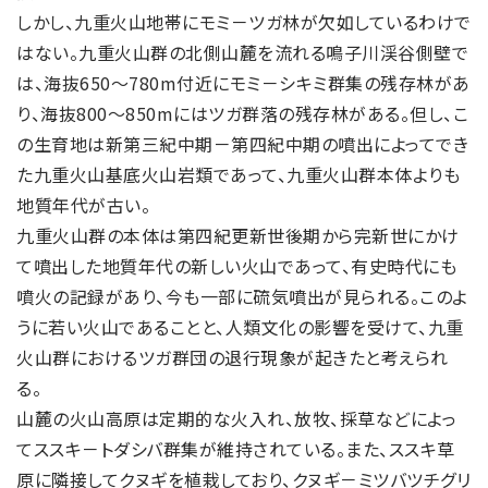
しかし、九重火山地帯にモミ－ツガ林が欠如しているわけで
はない。九重火山群の北側山麓を流れる鳴子川渓谷側壁で
は、海抜650～780m付近にモミ－シキミ群集の残存林があ
り、海抜800～850mにはツガ群落の残存林がある。但し、こ
の生育地は新第三紀中期－第四紀中期の噴出によってでき
た九重火山基底火山岩類であって、九重火山群本体よりも
地質年代が古い。
九重火山群の本体は第四紀更新世後期から完新世にかけ
て噴出した地質年代の新しい火山であって、有史時代にも
噴火の記録があり、今も一部に硫気噴出が見られる。このよ
うに若い火山であることと、人類文化の影響を受けて、九重
火山群におけるツガ群団の退行現象が起きたと考えられ
る。
山麓の火山高原は定期的な火入れ、放牧、採草などによっ
てススキ－トダシバ群集が維持されている。また、ススキ草
原に隣接してクヌギを植栽しており、クヌギ－ミツバツチグリ