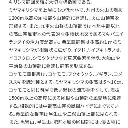
キリシマ群団を結ぶ大切な標徴種である。
ミヤマキリシマを上層にもつ低木林で、九州の火山の海抜
1200m以高の尾根部や山頂部に発達し、火山山頂帯を
形成する。また、九重火山群の山頂部では本州中部以北
の高山帯風衝地の代表的な樹枝状地衣であるマキバエイ
ランタイの活力度が高い。 典型亜群集は樹高約１ｍのミ
ヤマキリシマが樹海状に広がり、イタドリ、イブキトラノオ、
イヨフウロ、シモツケソウなど草原要素を伴う。大船山や
平治岳の山頂部に発達し群落を形成する。
コケモモ亜群集は、コケモモ、フクオウソウ、ノギラン、コメ
ススキを識別種とする。ミヤマキリシマの樹高は５～10㎝、
コケモモと同じ階層で低い起伏の流形状をなして、海抜
1500m以上の高度にある尾根や山頂部の風衝地に発達
する。相観的には中部高山帯の風衝ハイデによく似てい
る。典型的な群落は星生山や三俣山頂上部に見られる。
また、黒岩山、星生山、肥前ヶ城の尾根部には、優占種に