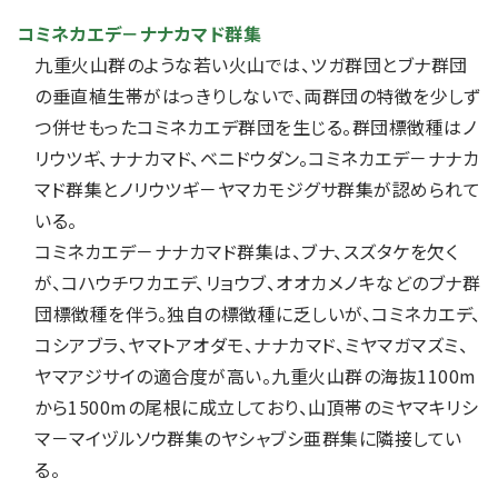
コミネカエデ－ナナカマド群集
九重火山群のような若い火山では、ツガ群団とブナ群団
の垂直植生帯がはっきりしないで、両群団の特徴を少しず
つ併せもったコミネカエデ群団を生じる。群団標徴種はノ
リウツギ、ナナカマド、ベニドウダン。コミネカエデ－ナナカ
マド群集とノリウツギ－ヤマカモジグサ群集が認められて
いる。
コミネカエデ－ナナカマド群集は、ブナ、スズタケを欠く
が、コハウチワカエデ、リョウブ、オオカメノキなどのブナ群
団標徴種を伴う。独自の標徴種に乏しいが、コミネカエデ、
コシアブラ、ヤマトアオダモ、ナナカマド、ミヤマガマズミ、
ヤマアジサイの適合度が高い。九重火山群の海抜1100m
から1500mの尾根に成立しており、山頂帯のミヤマキリシ
マ－マイヅルソウ群集のヤシャブシ亜群集に隣接してい
る。