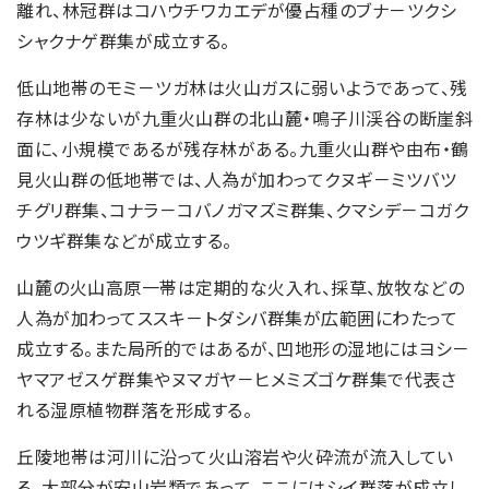
離れ、林冠群はコハウチワカエデが優占種のブナ－ツクシ
シャクナゲ群集が成立する。
低山地帯のモミ－ツガ林は火山ガスに弱いようであって、残
存林は少ないが九重火山群の北山麓・鳴子川渓谷の断崖斜
面に、小規模であるが残存林がある。九重火山群や由布・鶴
見火山群の低地帯では、人為が加わってクヌギ－ミツバツ
チグリ群集、コナラ－コバノガマズミ群集、クマシデ－コガク
ウツギ群集などが成立する。
山麓の火山高原一帯は定期的な火入れ、採草、放牧などの
人為が加わってススキ－トダシバ群集が広範囲にわたって
成立する。また局所的ではあるが、凹地形の湿地にはヨシ－
ヤマアゼスゲ群集やヌマガヤ－ヒメミズゴケ群集で代表さ
れる湿原植物群落を形成する。
丘陵地帯は河川に沿って火山溶岩や火砕流が流入してい
る。大部分が安山岩類であって、ここにはシイ群落が成立し