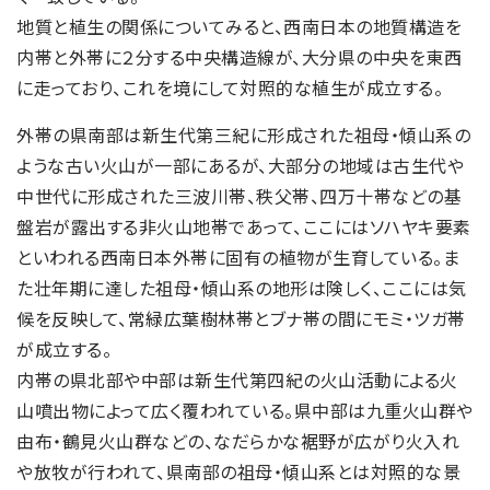
地質と植生の関係についてみると、西南日本の地質構造を
内帯と外帯に２分する中央構造線が、大分県の中央を東西
に走っており、これを境にして対照的な植生が成立する。
外帯の県南部は新生代第三紀に形成された祖母・傾山系の
ような古い火山が一部にあるが、大部分の地域は古生代や
中世代に形成された三波川帯、秩父帯、四万十帯などの基
盤岩が露出する非火山地帯であって、ここにはソハヤキ要素
といわれる西南日本外帯に固有の植物が生育している。ま
た壮年期に達した祖母・傾山系の地形は険しく、ここには気
候を反映して、常緑広葉樹林帯とブナ帯の間にモミ・ツガ帯
が成立する。
内帯の県北部や中部は新生代第四紀の火山活動による火
山噴出物によって広く覆われている。県中部は九重火山群や
由布・鶴見火山群などの、なだらかな裾野が広がり火入れ
や放牧が行われて、県南部の祖母・傾山系とは対照的な景