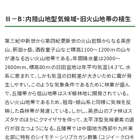
Ⅲ－B：内陸山地型気候域・旧火山地帯の植生
第三紀中新世から第四紀更新世の火山岩類からなる英彦
山、釈迦ヶ岳、酒呑童子山など標高1100～1200ｍの山々
が連なる古い火山地帯である。年間降水量は2000～
2600mm、標高80ｍの日田盆地は年平均気温14.3℃、水
系に恵まれて、しかも気温の日較差が大きいために霧が発
生しやすい。このような気象条件であるために林業が盛ん
で、丘陵帯から低山地帯はスギ植林地に開発されている。
古い火山地帯であるため、祖母・傾山系と同様に気候を反
映した森林帯が発達している。しかし、英彦山のブナ林はス
ズタケのほかにクマイザサを伴って、太平洋型気候要素の退
行が目立つようになる。丘陵帯では中国地方西部や九州東
北部に特有のシイモチ－シリブカガシ群集（コジイ－クロキ