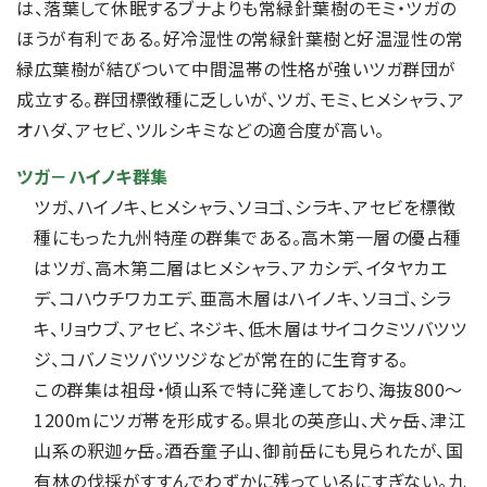
は、落葉して休眠するブナよりも常緑針葉樹のモミ・ツガの
ほうが有利である。好冷湿性の常緑針葉樹と好温湿性の常
緑広葉樹が結びついて中間温帯の性格が強いツガ群団が
成立する。群団標徴種に乏しいが、ツガ、モミ、ヒメシャラ、ア
オハダ、アセビ、ツルシキミなどの適合度が高い。
ツガ－ハイノキ群集
ツガ、ハイノキ、ヒメシャラ、ソヨゴ、シラキ、アセビを標徴
種にもった九州特産の群集である。高木第一層の優占種
はツガ、高木第二層はヒメシャラ、アカシデ、イタヤカエ
デ、コハウチワカエデ、亜高木層はハイノキ、ソヨゴ、シラ
キ、リョウブ、アセビ、ネジキ、低木層はサイコクミツバツツ
ジ、コバノミツバツツジなどが常在的に生育する。
この群集は祖母・傾山系で特に発達しており、海抜800～
1200mにツガ帯を形成する。県北の英彦山、犬ヶ岳、津江
山系の釈迦ヶ岳。酒呑童子山、御前岳にも見られたが、国
有林の伐採がすすんでわずかに残っているにすぎない。九