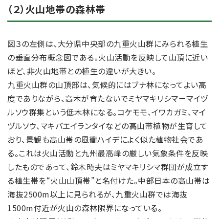
（２）火山地帯の森林帯
図３の左側は、大分県中央部の九重火山群にみられる植生
の垂直分布概念図である。火山活動を反映して山頂に近い
ほど、非火山地帯との植生の違いが大きい。
九重火山群の山頂部は、気候的にはブナ林になってよい高
度でありながら、高木が育たないでミヤマキリシマ－マイヅ
ルソウ群集という低木林になる。コケモモ、イワカガミ、マイ
ヅルソウ、マキバエイランタイなどの高山帯植物が生育して
おり、景観も高山帯の風衝ハイデによく似た植物社会であ
る。これは火山活動と九州最高峰の厳しい気象条件を反映
したものであって、鈴木時夫はミヤマキリシマ群団が成立す
る植生帯を“火山山頂帯”と名付けた。中部日本の高山帯は
海抜2500m以上に見られるが、九重火山群では海抜
1500m付近が火山の森林限界になっている。