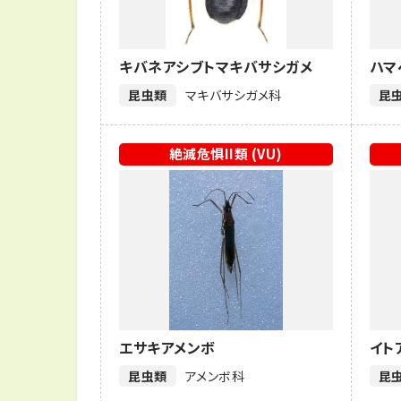
キバネアシブトマキバサシガメ
ハマ
昆虫類
マキバサシガメ科
昆
絶滅危惧II類 (VU)
エサキアメンボ
イト
昆虫類
アメンボ科
昆