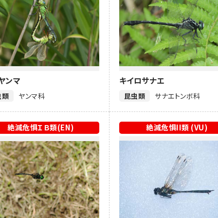
ヤンマ
キイロサナエ
虫類
ヤンマ科
昆虫類
サナエトンボ科
絶滅危惧ＩＢ類(EN)
絶滅危惧II類 (VU)