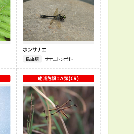
ホンサナエ
昆虫類
サナエトンボ科
絶滅危惧ＩＡ類(CR)