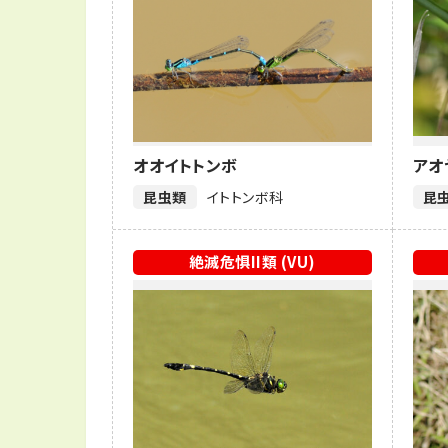
オオイトトンボ
アオ
昆虫類
イトトンボ科
昆
絶滅危惧II類 (VU)