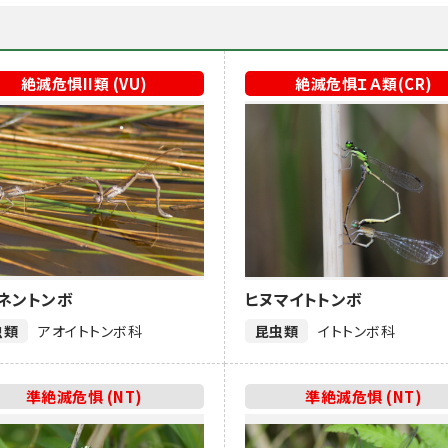
絶滅危惧II類 (VU)
絶滅危惧ＩＡ類(CR)
ネントンボ
ヒヌマイトトンボ
虫類
アオイトトンボ科
昆虫類
イトトンボ科
準絶滅危惧 (NT)
準絶滅危惧 (NT)