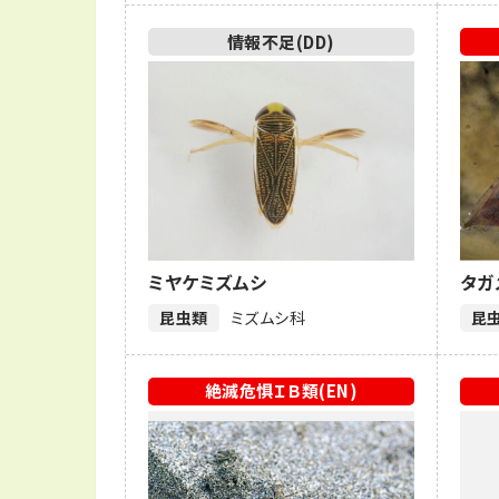
情報不足(DD)
ミヤケミズムシ
タガ
昆虫類
ミズムシ科
昆
絶滅危惧ＩＢ類(EN)