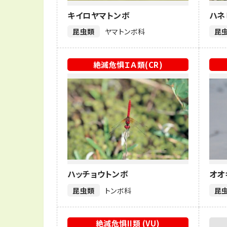
キイロヤマトンボ
ハネ
昆虫類
ヤマトンボ科
昆
絶滅危惧ＩＡ類(CR)
ハッチョウトンボ
オオ
昆虫類
トンボ科
昆
絶滅危惧II類 (VU)