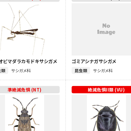
オビマダラカモドキサシガメ
ゴミアシナガサシガメ
虫類
サシガメ科
昆虫類
サシガメ科
準絶滅危惧 (NT)
絶滅危惧II類 (VU)