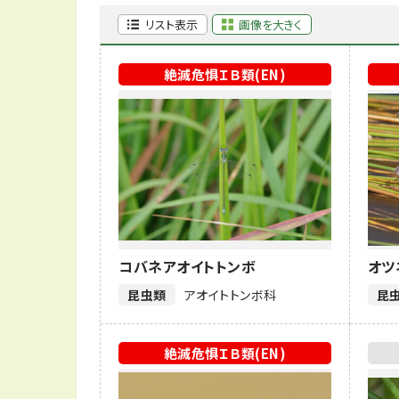
リスト表示
画像を大きく
絶滅危惧ＩＢ類(EN)
コバネアオイトトンボ
オツ
昆虫類
アオイトトンボ科
昆
絶滅危惧ＩＢ類(EN)