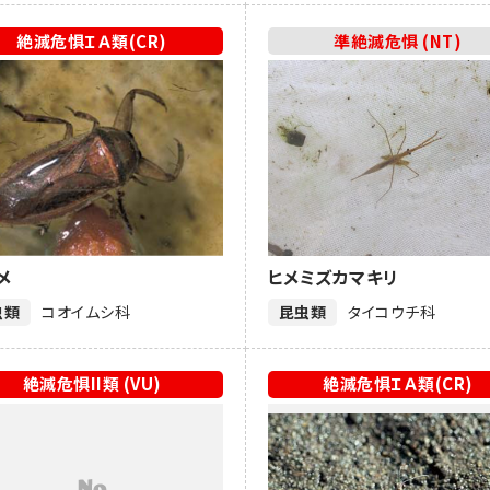
絶滅危惧ＩＡ類(CR)
準絶滅危惧 (NT)
メ
ヒメミズカマキリ
虫類
コオイムシ科
昆虫類
タイコウチ科
絶滅危惧II類 (VU)
絶滅危惧ＩＡ類(CR)