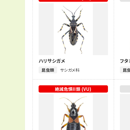
ハリサシガメ
フタ
昆虫類
サシガメ科
昆
絶滅危惧II類 (VU)