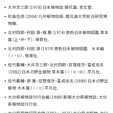
大井次三郎（1978）日本植物誌 顕花篇．至文堂．
初島住彦（2004）九州植物目録，鹿児島大学総合研究博
物館．
北村四郎・村田 源・堀 勝（1974）原色日本植物図鑑 草本
篇（上・中・下）．保育社．
北村四郎・村田 源（1979）原色日本植物図鑑 木本編
（Ⅰ・Ⅱ）．保育社．
佐竹義輔・大井次三郎・北村四郎・亘理俊次・富成忠夫
（1982）日本の野生植物 草本篇（Ⅰ・Ⅱ・Ⅲ）．平凡社．
佐竹義輔・原 寛・亘理俊次・富成忠夫（1989）日本の野生
植物 木本篇（Ⅰ・Ⅱ）平凡社．
大分県植物誌刊行会編（1989）新版大分県植物誌．大分
県植物誌刊行会．