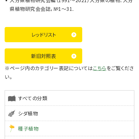
大分県植物研究会編（1991～2021）大分県の植物．大分
県植物研究会会誌，№1～31.
レッドリスト
新旧対照表
※ページ内のカテゴリー表記については
こちら
をご覧くださ
い。
すべての分類
シダ植物
種子植物