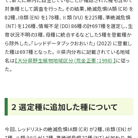
て、新たに県内に自生していることが確認された種も含めて
対象種として調査を行った。その結果、絶滅危惧IA類（CR）を
82種、IB類（EN）を178種、Ⅱ類（VU）を225種、準絶滅危惧
（NT）を126種、情報不足（DD）86種の計697種を選定し、生
育状況不明の3種、母種に統合するなどした5種を登載種か
ら除外した。「レッドデータブックおおいた」（2022）に登載し
た種は697種となった。 ※県内分布に記載されている地域
名は
【
大分県野生植物地域区分（荒金正憲：1998）
】
に従っ
た。
２ 選定種に追加した種について
今回、レッドリストの絶滅危惧IA類（CR）が2種、IB類（EN）が
7種、Ⅱ類（VU）が17種、準絶滅危惧27種（NT）が加わり、新