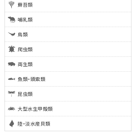
蘚苔類
哺乳類
鳥類
爬虫類
両生類
魚類・頭索類
昆虫類
大型水生甲殻類
陸・淡水産貝類