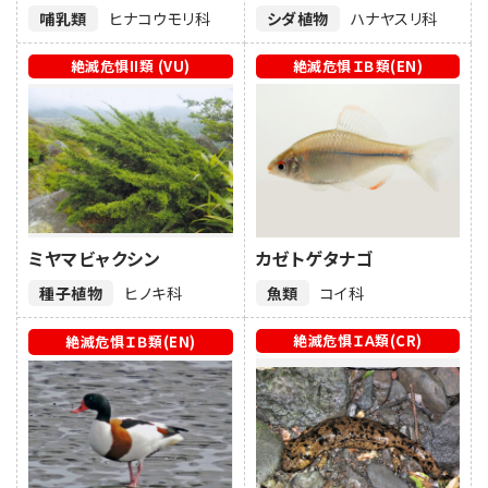
哺乳類
ヒナコウモリ科
シダ植物
ハナヤスリ科
絶滅危惧II類 (VU)
絶滅危惧ＩＢ類(EN)
ミヤマビャクシン
カゼトゲタナゴ
種子植物
ヒノキ科
魚類
コイ科
絶滅危惧ＩＡ類(CR)
絶滅危惧ＩＢ類(EN)