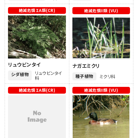
絶滅危惧ＩＡ類(CR)
絶滅危惧II類 (VU)
リュウビンタイ
ナガエミクリ
リュウビンタイ
シダ植物
種子植物
ミクリ科
科
絶滅危惧ＩＡ類(CR)
絶滅危惧II類 (VU)