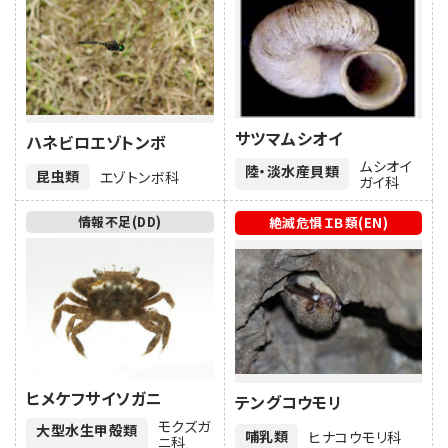
サツマムシオイ
ハネビロエゾトンボ
ムシオイ
陸・淡水産貝類
昆虫類
エゾトンボ科
ガイ科
情報不足(DD)
絶滅危惧ＩＢ類(EN)
ヒメケフサイソガニ
テングコウモリ
モクズガ
大型水生甲殻類
哺乳類
ヒナコウモリ科
ニ科