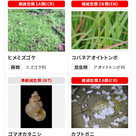
絶滅危惧ＩＡ類(CR)
絶滅危惧ＩＢ類(EN)
ヒメミズゴケ
コバネアオイトトンボ
蘚類
ミズゴケ科
昆虫類
アオイトトンボ科
準絶滅危惧 (NT)
絶滅危惧ＩＡ類(CR)
ゴマオカタニシ
カブトガニ