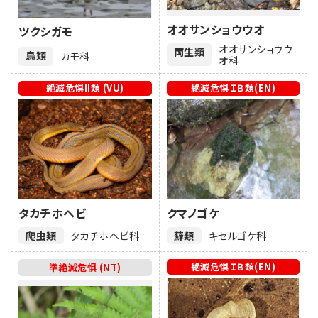
オオサンショウウオ
ツクシガモ
オオサンショウウ
両生類
鳥類
カモ科
オ科
絶滅危惧II類 (VU)
絶滅危惧ＩＢ類(EN)
タカチホヘビ
クマノゴケ
爬虫類
タカチホヘビ科
蘚類
キセルゴケ科
絶滅危惧ＩＢ類(EN)
準絶滅危惧 (NT)