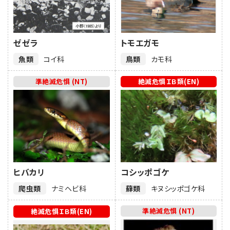
ゼゼラ
トモエガモ
魚類
コイ科
鳥類
カモ科
準絶滅危惧 (NT)
絶滅危惧ＩＢ類(EN)
ヒバカリ
コシッポゴケ
爬虫類
ナミヘビ科
蘚類
キヌシッポゴケ科
準絶滅危惧 (NT)
絶滅危惧ＩＢ類(EN)