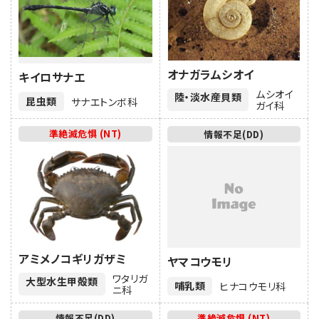
オナガラムシオイ
キイロサナエ
ムシオイ
陸・淡水産貝類
昆虫類
サナエトンボ科
ガイ科
準絶滅危惧 (NT)
情報不足(DD)
アミメノコギリガザミ
ヤマコウモリ
ワタリガ
大型水生甲殻類
哺乳類
ヒナコウモリ科
ニ科
情報不足(DD)
準絶滅危惧 (NT)