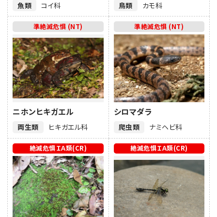
魚類
コイ科
鳥類
カモ科
準絶滅危惧 (NT)
準絶滅危惧 (NT)
ニホンヒキガエル
シロマダラ
両生類
ヒキガエル科
爬虫類
ナミヘビ科
絶滅危惧ＩＡ類(CR)
絶滅危惧ＩＡ類(CR)