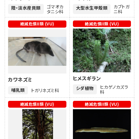
ゴマオカ
カブトガ
陸・淡水産貝類
大型水生甲殻類
タニシ科
ニ科
絶滅危惧II類 (VU)
絶滅危惧II類 (VU)
ヒメスギラン
カワネズミ
ヒカゲノカズラ
シダ植物
哺乳類
トガリネズミ科
科
絶滅危惧II類 (VU)
絶滅危惧II類 (VU)