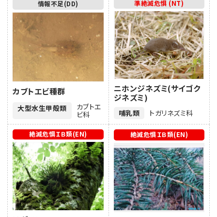
準絶滅危惧 (NT)
情報不足(DD)
ニホンジネズミ(サイゴク
カブトエビ種群
ジネズミ)
カブトエ
大型水生甲殻類
哺乳類
トガリネズミ科
ビ科
絶滅危惧ＩＢ類(EN)
絶滅危惧ＩＢ類(EN)