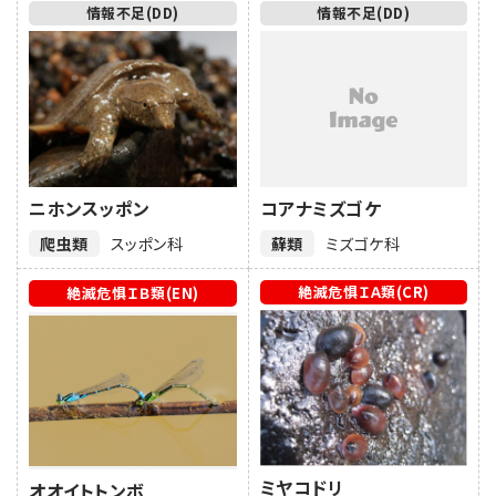
情報不足(DD)
情報不足(DD)
ニホンスッポン
コアナミズゴケ
爬虫類
スッポン科
蘚類
ミズゴケ科
絶滅危惧ＩＡ類(CR)
絶滅危惧ＩＢ類(EN)
ミヤコドリ
オオイトトンボ