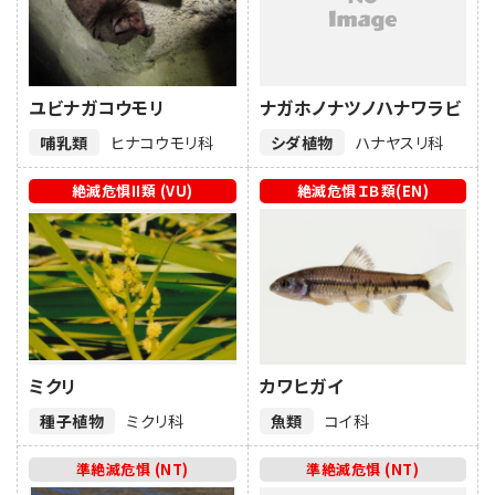
ユビナガコウモリ
ナガホノナツノハナワラビ
哺乳類
ヒナコウモリ科
シダ植物
ハナヤスリ科
絶滅危惧II類 (VU)
絶滅危惧ＩＢ類(EN)
ミクリ
カワヒガイ
種子植物
ミクリ科
魚類
コイ科
準絶滅危惧 (NT)
準絶滅危惧 (NT)