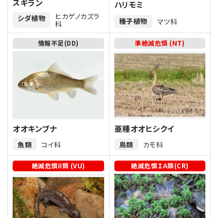
スギラン
ハリモミ
ヒカゲノカズラ
シダ植物
種子植物
マツ科
科
情報不足(DD)
準絶滅危惧 (NT)
オオキンブナ
亜種オオヒシクイ
魚類
コイ科
鳥類
カモ科
絶滅危惧II類 (VU)
絶滅危惧ＩＡ類(CR)