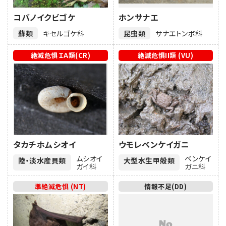
コバノイクビゴケ
ホンサナエ
蘚類
キセルゴケ科
昆虫類
サナエトンボ科
絶滅危惧ＩＡ類(CR)
絶滅危惧II類 (VU)
タカチホムシオイ
ウモレベンケイガニ
ムシオイ
ベンケイ
陸・淡水産貝類
大型水生甲殻類
ガイ科
ガニ科
準絶滅危惧 (NT)
情報不足(DD)