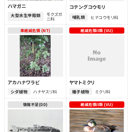
ハマガニ
コテングコウモリ
モクズガ
大型水生甲殻類
哺乳類
ヒナコウモリ科
ニ科
準絶滅危惧 (NT)
絶滅危惧II類 (VU)
アカハナワラビ
ヤマトミクリ
シダ植物
ハナヤスリ科
種子植物
ミクリ科
情報不足(DD)
絶滅危惧II類 (VU)