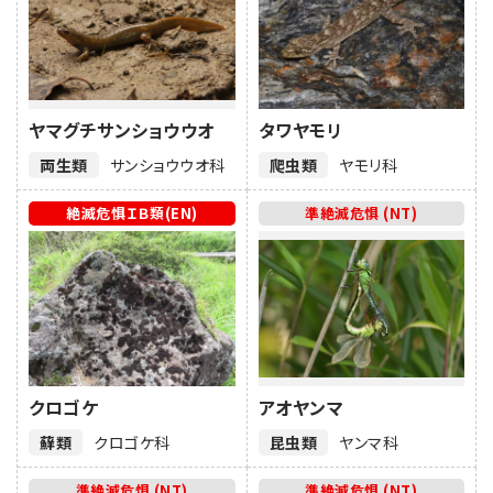
ヤマグチサンショウウオ
タワヤモリ
両生類
サンショウウオ科
爬虫類
ヤモリ科
絶滅危惧ＩＢ類(EN)
準絶滅危惧 (NT)
クロゴケ
アオヤンマ
蘚類
クロゴケ科
昆虫類
ヤンマ科
準絶滅危惧 (NT)
準絶滅危惧 (NT)