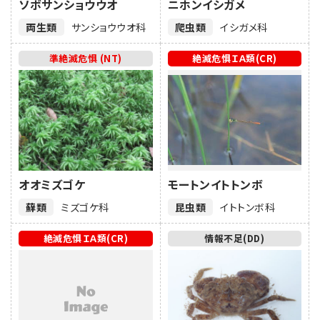
ソボサンショウウオ
ニホンイシガメ
両生類
サンショウウオ科
爬虫類
イシガメ科
準絶滅危惧 (NT)
絶滅危惧ＩＡ類(CR)
オオミズゴケ
モートンイトトンボ
蘚類
ミズゴケ科
昆虫類
イトトンボ科
絶滅危惧ＩＡ類(CR)
情報不足(DD)