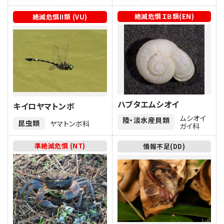
絶滅危惧ＩＢ類(EN)
絶滅危惧II類 (VU)
ハブタエムシオイ
キイロヤマトンボ
ムシオイ
陸・淡水産貝類
昆虫類
ヤマトンボ科
ガイ科
準絶滅危惧 (NT)
情報不足(DD)