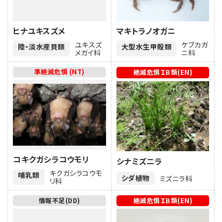
ヒナユキスズメ
マキトラノオガニ
ユキスズ
ケブカガ
陸・淡水産貝類
大型水生甲殻類
メガイ科
ニ科
準絶滅危惧 (NT)
絶滅危惧ＩＢ類(EN)
コキクガシラコウモリ
シナミズニラ
キクガシラコウモ
哺乳類
シダ植物
ミズニラ科
リ科
情報不足(DD)
絶滅危惧ＩＢ類(EN)