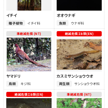
イチイ
オオウナギ
種子植物
イチイ科
魚類
ウナギ科
準絶滅危惧 (NT)
絶滅危惧ＩＢ類(EN)
ヤマドリ
カスミサンショウウオ
鳥類
キジ科
両生類
サンショウウオ科
絶滅危惧ＩＢ類(EN)
準絶滅危惧 (NT)