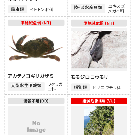
ユキスズ
陸・淡水産貝類
昆虫類
イトトンボ科
メガイ科
準絶滅危惧 (NT)
準絶滅危惧 (NT)
アカテノコギリガザミ
モモジロコウモリ
ワタリガ
大型水生甲殻類
哺乳類
ヒナコウモリ科
ニ科
情報不足(DD)
絶滅危惧II類 (VU)