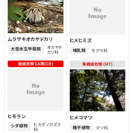
ムラサキオカヤドカリ
ヒメヒミズ
オカヤド
大型水生甲殻類
哺乳類
モグラ科
カリ科
絶滅危惧ＩＡ類(CR)
準絶滅危惧 (NT)
ヒモラン
ヒメコマツ
ヒカゲノカズラ
シダ植物
種子植物
マツ科
科