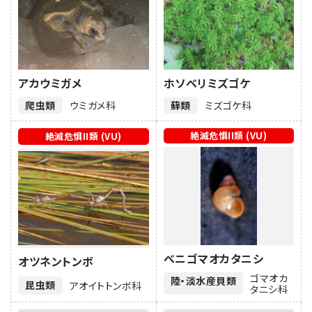
アカウミガメ
ホソベリミズゴケ
爬虫類
ウミガメ科
蘚類
ミズゴケ科
絶滅危惧II類 (VU)
絶滅危惧II類 (VU)
ベニゴマオカタニシ
オツネントンボ
ゴマオカ
陸・淡水産貝類
昆虫類
アオイトトンボ科
タニシ科