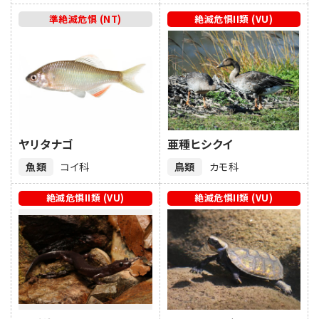
準絶滅危惧 (NT)
絶滅危惧II類 (VU)
ヤリタナゴ
亜種ヒシクイ
魚類
コイ科
鳥類
カモ科
絶滅危惧II類 (VU)
絶滅危惧II類 (VU)