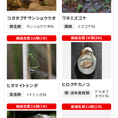
コガタブチサンショウウオ
ワタミズゴケ
両生類
サンショウウオ科
蘚類
ミズゴケ科
絶滅危惧ＩＢ類(EN)
絶滅危惧ＩＡ類(CR)
ヒロクチカノコ
ヒヌマイトトンボ
アマオブ
陸・淡水産貝類
昆虫類
イトトンボ科
ネガイ科
絶滅危惧ＩＡ類(CR)
絶滅危惧ＩＡ類(CR)