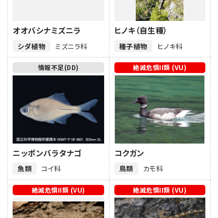
オオバシナミズニラ
ヒノキ（自生種）
シダ植物
ミズニラ科
種子植物
ヒノキ科
情報不足(DD)
絶滅危惧II類 (VU)
ニッポンバラタナゴ
コクガン
魚類
コイ科
鳥類
カモ科
絶滅危惧II類 (VU)
絶滅危惧II類 (VU)