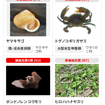
ヤマキサゴ
トゲノコギリガザミ
ヤマキサ
ワタリガ
陸・淡水産貝類
大型水生甲殻類
ゴ科
ニ科
絶滅危惧II類 (VU)
準絶滅危惧 (NT)
ホンドノレンコウモリ
ヒロハハナヤスリ