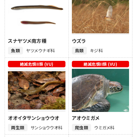
スナヤツメ南方種
ウズラ
魚類
ヤツメウナギ科
鳥類
キジ科
絶滅危惧II類 (VU)
絶滅危惧II類 (VU)
オオイタサンショウウオ
アオウミガメ
両生類
サンショウウオ科
爬虫類
ウミガメ科