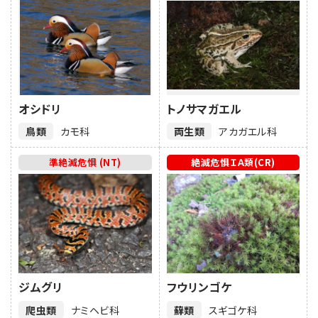
オシドリ
トノサマガエル
鳥類
カモ科
両生類
アカガエル科
準絶滅危惧 (NT)
絶滅危惧ＩＡ類(CR)
ジムグリ
フウリンゴケ
爬虫類
ナミヘビ科
蘚類
スギゴケ科